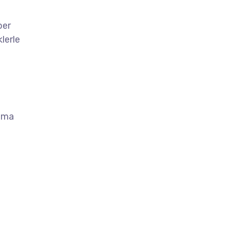
ber
lerle
kuma