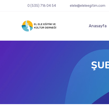
0 (535) 716 04 54
elele@eleleegitim.com
Anasayfa
ŞUB