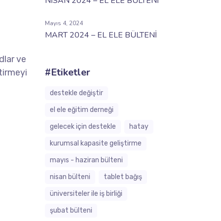
NİSAN 2024 – EL ELE BÜLTENİ
Mayıs 4, 2024
MART 2024 – EL ELE BÜLTENİ
dlar ve
#Etiketler
etirmeyi
destekle değiştir
el ele eğitim derneği
gelecek i̇çin destekle
hatay
kurumsal kapasite geliştirme
mayis - hazi̇ran bülteni̇
ni̇san bülteni̇
tablet bağış
üniversiteler ile i̇ş birliği
şubat bülteni