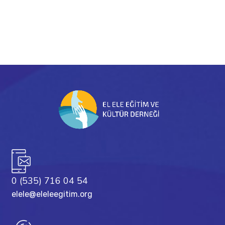
yaygınlaştırmaya tüm hızla devam ediyoruz.
Opi Bilim kitleri hakkında detaylı bilgi için
tıklayınız.
0 (535) 716 04 54
elele@eleleegitim.org