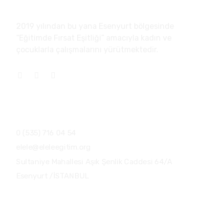
Amacımız: Güçlendirmek, Geliştirmek.
2019 yılından bu yana Esenyurt bölgesinde
“Eğitimde Fırsat Eşitliği” amacıyla kadın ve
çocuklarla çalışmalarını yürütmektedir.
İLETİŞİM
0 (535) 716 04 54
elele@eleleegitim.org
Sultaniye Mahallesi Aşık Şenlik Caddesi 64/A
Esenyurt /İSTANBUL
KVKK