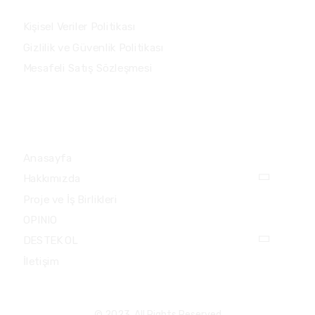
Kişisel Veriler Politikası
Gizlilik ve Güvenlik Politikası
Mesafeli Satış Sözleşmesi
HIZLI MENÜ
Anasayfa
Hakkımızda
Proje ve İş Birlikleri
OPINIO
DESTEK OL
İletişim
© 2023 All Rights Reserved.